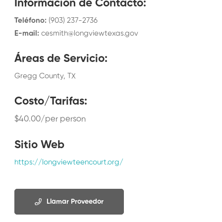
Información de Contacto
:
Teléfono
:
(903) 237-2736
E-mail
:
cesmith@longviewtexas.gov
Áreas de Servicio
:
Gregg County, TX
Costo/Tarifas
:
$40.00/per person
Sitio Web
https://longviewteencourt.org/
Llamar Proveedor