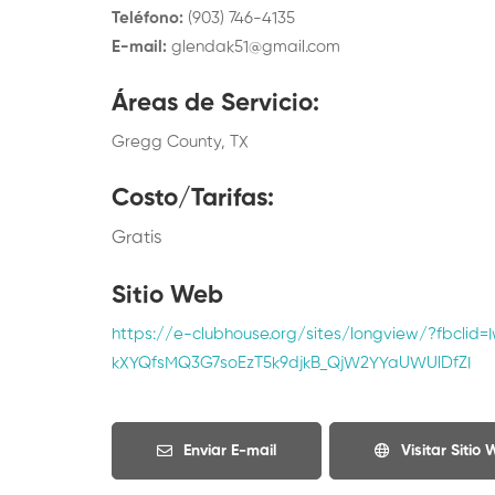
Teléfono
:
(903) 746-4135
E-mail
:
glendak51@gmail.com
Áreas de Servicio
:
Gregg County, TX
Costo/Tarifas
:
Gratis
Sitio Web
https://e-clubhouse.org/sites/longview/?fbcli
kXYQfsMQ3G7soEzT5k9djkB_QjW2YYaUWUlDfZI
Enviar E-mail
Visitar Sitio