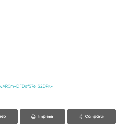
d=IwAR0m-DFDefS7e_S2DPK-
 Web
Imprimir
Compartir