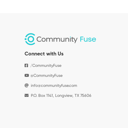
Connect with Us
/CommunityFuse
@CommunityFuse
info@communityfuse.com
P.O. Box 1141, Longview, TX 75606