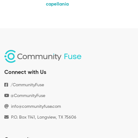
capellanía
Connect with Us
/CommunityFuse
@CommunityFuse
info@communityfuse.com
P.O. Box 1141, Longview, TX 75606