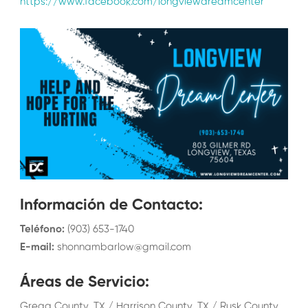
https://www.facebook.com/longviewdreamcenter
Información de Contacto
:
Teléfono
:
(903) 653-1740
E-mail
:
shonnambarlow@gmail.com
Áreas de Servicio
:
Gregg County, TX / Harrison County, TX / Rusk County,