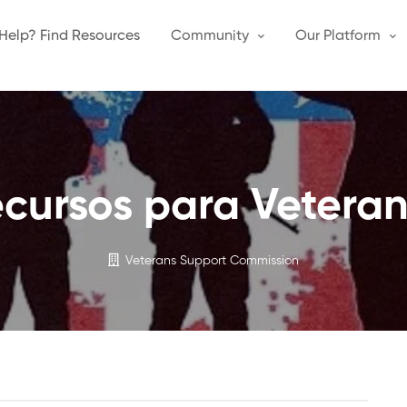
Help? Find Resources
Community
Our Platform
cursos para Vetera
Veterans Support Commission