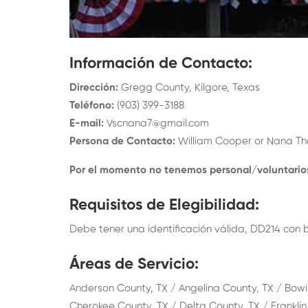
Información de Contacto
:
Dirección
:
Gregg County, Kilgore, Texas
Teléfono
:
(903) 399-3188
E-mail
:
Vscnana7@gmail.com
Persona de Contacto
:
William Cooper or Nana Th
Por el momento no tenemos personal/voluntario
Requisitos de Elegibilidad
:
Debe tener una identificación válida, DD214 con 
Áreas de Servicio
:
Anderson County, TX / Angelina County, TX / Bow
Cherokee County, TX / Delta County, TX / Franklin