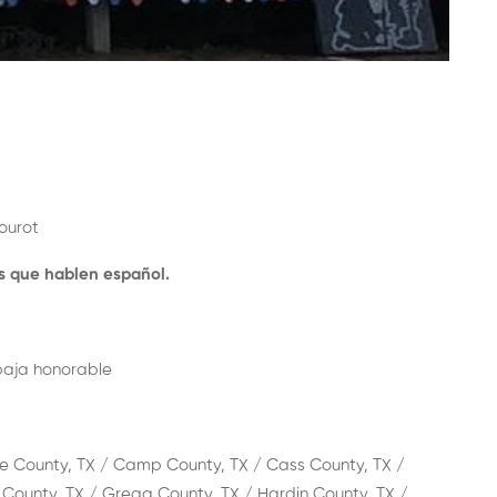
ourot
s que hablen español.
baja honorable
ie County, TX / Camp County, TX / Cass County, TX /
 County, TX / Gregg County, TX / Hardin County, TX /