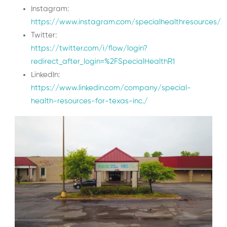
Instagram:
https://www.instagram.com/specialhealthresources/
Twitter:
https://twitter.com/i/flow/login?
redirect_after_login=%2FSpecialHealthR1
LinkedIn:
https://www.linkedin.com/company/special-
health-resources-for-texas-inc./