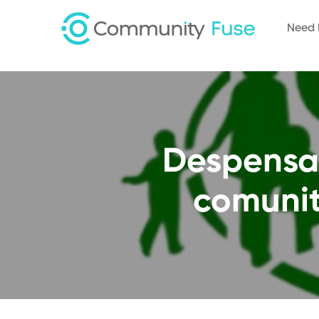
Need 
Despensa
comunit