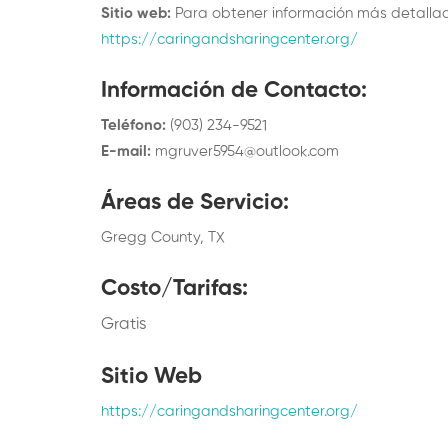
Sitio web:
Para obtener información más detallada
https://caringandsharingcenter.org/
Información de Contacto
:
Teléfono
:
(903) 234-9521
E-mail
:
mgruver5954@outlook.com
Áreas de Servicio
:
Gregg County, TX
Costo/Tarifas
:
Gratis
Sitio Web
https://caringandsharingcenter.org/