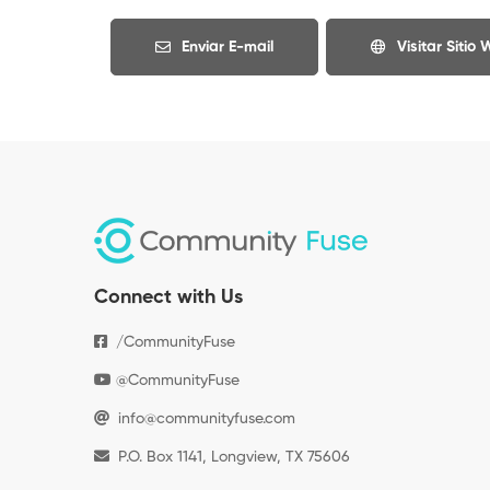
Enviar E-mail
Visitar Sitio
Connect with Us
/CommunityFuse
@CommunityFuse
info@communityfuse.com
P.O. Box 1141, Longview, TX 75606