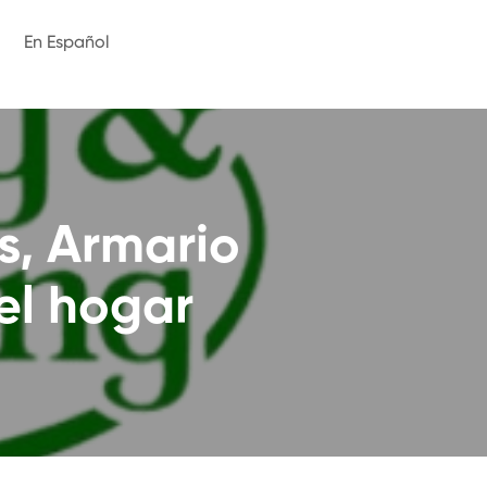
En Español
, Armario
el hogar