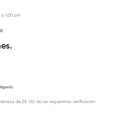
 a 1:00 pm
ng
es.
alguno.
breza de EE. UU. No se requerimos verificación