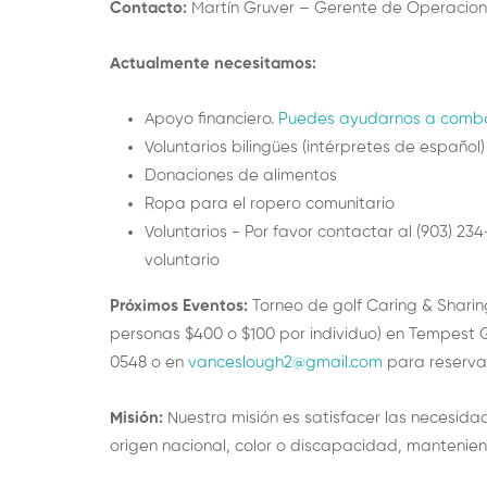
Contacto:
Martín Gruver – Gerente de Operacio
Actualmente necesitamos:
Apoyo financiero.
Puedes ayudarnos a combati
Voluntarios bilingües (intérpretes de español)
Donaciones de alimentos
Ropa para el ropero comunitario
Voluntarios - Por favor contactar al (903) 2
voluntario
Próximos Eventos:
Torneo de golf Caring & Sharing
personas $400 o $100 por individuo) en Tempest G
0548 o en
vanceslough2@gmail.com
para reservar
Misión:
Nuestra misión es satisfacer las necesida
origen nacional, color o discapacidad, mantenie